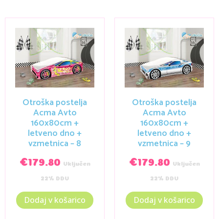
Otroška postelja
Otroška postelja
Acma Avto
Acma Avto
160x80cm +
160x80cm +
letveno dno +
letveno dno +
vzmetnica – 8
vzmetnica – 9
€
179.80
€
179.80
Vključen
Vključen
22% DDV
22% DDV
Dodaj v košarico
Dodaj v košarico