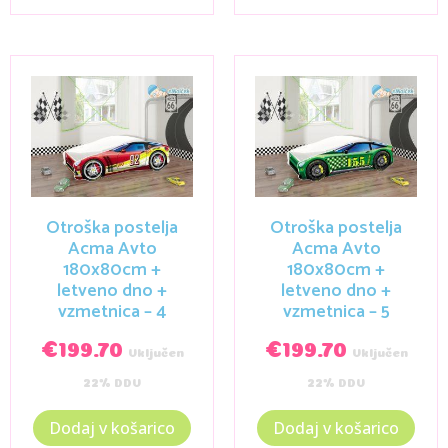
Otroška postelja
Otroška postelja
Acma Avto
Acma Avto
180x80cm +
180x80cm +
letveno dno +
letveno dno +
vzmetnica – 4
vzmetnica – 5
€
199.70
€
199.70
Vključen
Vključen
22% DDV
22% DDV
Dodaj v košarico
Dodaj v košarico