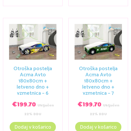
Otroška postelja
Otroška postelja
Acma Avto
Acma Avto
180x80cm +
180x80cm +
letveno dno +
letveno dno +
vzmetnica – 6
vzmetnica – 7
€
199.70
€
199.70
Vključen
Vključen
22% DDV
22% DDV
Dodaj v košarico
Dodaj v košarico