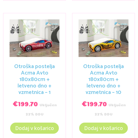
Otroška postelja
Otroška postelja
Acma Avto
Acma Avto
180x80cm +
180x80cm +
letveno dno +
letveno dno +
vzmetnica – 1
vzmetnica – 10
€
199.70
€
199.70
Vključen
Vključen
22% DDV
22% DDV
Dodaj v košarico
Dodaj v košarico