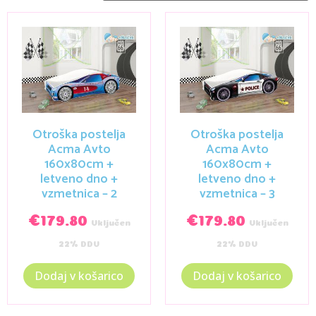
Otroška postelja
Otroška postelja
Acma Avto
Acma Avto
160x80cm +
160x80cm +
letveno dno +
letveno dno +
vzmetnica – 2
vzmetnica – 3
€
179.80
€
179.80
Vključen
Vključen
22% DDV
22% DDV
Dodaj v košarico
Dodaj v košarico