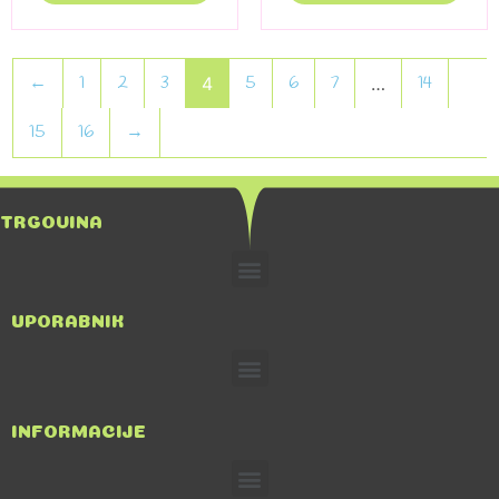
←
1
2
3
5
6
7
14
4
…
15
16
→
TRGOVINA
UPORABNIK
INFORMACIJE