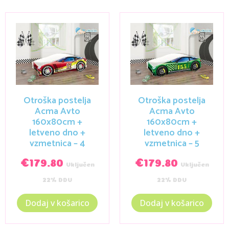
Otroška postelja
Otroška postelja
Acma Avto
Acma Avto
160x80cm +
160x80cm +
letveno dno +
letveno dno +
vzmetnica – 4
vzmetnica – 5
€
179.80
€
179.80
Vključen
Vključen
22% DDV
22% DDV
Dodaj v košarico
Dodaj v košarico