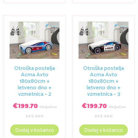
Otroška postelja
Otroška postelja
Acma Avto
Acma Avto
180x80cm +
180x80cm +
letveno dno +
letveno dno +
vzmetnica – 2
vzmetnica – 3
€
199.70
€
199.70
Vključen
Vključen
22% DDV
22% DDV
Dodaj v košarico
Dodaj v košarico