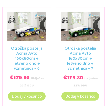
Otroška postelja
Otroška postelja
Acma Avto
Acma Avto
160x80cm +
160x80cm +
letveno dno +
letveno dno +
vzmetnica – 6
vzmetnica – 7
€
179.80
€
179.80
Vključen
Vključen
22% DDV
22% DDV
Dodaj v košarico
Dodaj v košarico