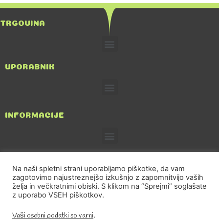
TRGOVINA
UPORABNIK
INFORMACIJE
Na naši spletni strani uporabljamo piškotke, da vam
zagotovimo najustreznejšo izkušnjo z zapomnitvijo vaših
TRGOVINA IN POSREDNIŠTVO, Tatjana Kričej S.P.
želja in večkratnimi obiski. S klikom na “Sprejmi” soglašate
z uporabo VSEH piškotkov.
031-209-389
Vaši osebni podatki so varni
.