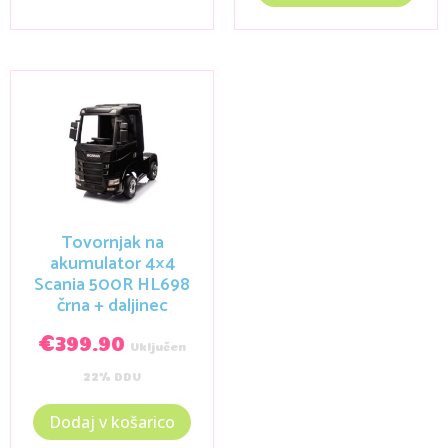
Tovornjak na
akumulator 4×4
Scania 500R HL698
črna + daljinec
€
399.90
Vključen
22% DDV
Dodaj v košarico