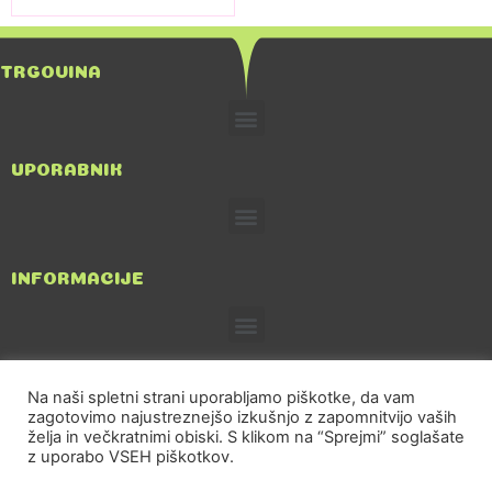
TRGOVINA
UPORABNIK
INFORMACIJE
Na naši spletni strani uporabljamo piškotke, da vam
zagotovimo najustreznejšo izkušnjo z zapomnitvijo vaših
TRGOVINA IN POSREDNIŠTVO, Tatjana Kričej S.P.
želja in večkratnimi obiski. S klikom na “Sprejmi” soglašate
z uporabo VSEH piškotkov.
031-209-389