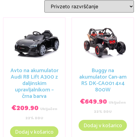
Avto na akumulator
Buggy na
Audi R8 Lift A300 z
akumulator Can-am
daljinskim
RS DK-CA001 4×4
upravljalnikom –
800W
črna barva
€
649.90
Vključen
€
209.90
Vključen
22% DDV
22% DDV
Dodaj v košarico
Dodaj v košarico