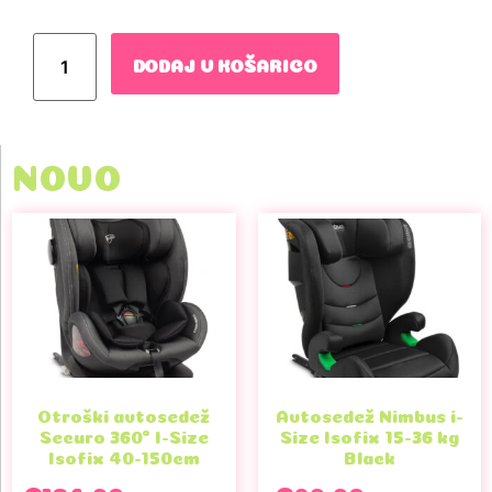
DODAJ V KOŠARICO
NOVO
Otroški avtosedež
Avtosedež Nimbus i-
Securo 360° I-Size
Size Isofix 15-36 kg
Isofix 40-150cm
Black