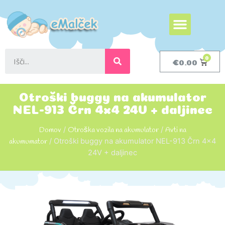
€
0.00
Otroški buggy na akumulator
NEL-913 Črn 4x4 24V + daljinec
Domov
/
Otroška vozila na akumulator
/
Avti na
akumumator
/ Otroški buggy na akumulator NEL-913 Črn 4×4
24V + daljinec