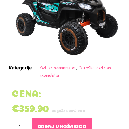
Kategorije
,
Avti na akumumator
Otroška vozila na
akumulator
CENA:
€
359.90
Vključen 22% DDV
DODAJ V KOŠARICO