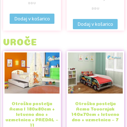
DDV
DDV
Dodaj v košarico
Dodaj v košarico
VROČE
Otroška postelja
Otroška postelja
Acma I 180x80cm +
Acma Tovornjak
letveno dno +
140x70cm + letveno
vzmetnica + PREDAL –
dno + vzmetnica – 7
11