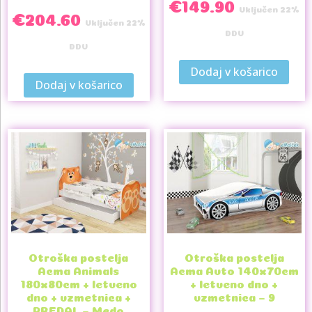
€
149.90
Vključen 22%
€
204.60
Vključen 22%
DDV
DDV
Dodaj v košarico
Dodaj v košarico
Otroška postelja
Otroška postelja
Acma Animals
Acma Avto 140x70cm
180x80cm + letveno
+ letveno dno +
dno + vzmetnica +
vzmetnica – 9
PREDAL – Medo