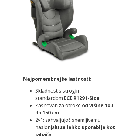
Najpomembnejše lastnosti:
Skladnost s strogim
standardom
ECE R129 i-Size
Zasnovan za otroke
od višine 100
do 150 cm
2v1: zahvaljujoč snemljivemu
naslonjalu
se lahko uporablja kot
jahača