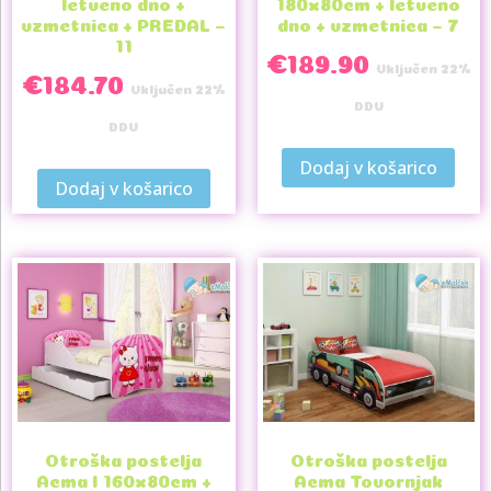
letveno dno +
180x80cm + letveno
vzmetnica + PREDAL –
dno + vzmetnica – 7
11
€
189.90
Vključen 22%
€
184.70
Vključen 22%
DDV
DDV
Dodaj v košarico
Dodaj v košarico
Otroška postelja
Otroška postelja
Acma I 160x80cm +
Acma Tovornjak