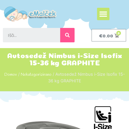
€
0.00
Avtosedež Nimbus i-Size Isofix
15-36 kg GRAPHITE
Domov
/
Nekategorizirano
/ Avtosedež Nimbus i-Size Isofix 15-
36 kg GRAPHITE