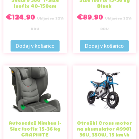
Isofix 40-150cm
Black
€
124.90
€
89.90
Vključen 22%
Vključen 22%
DDV
DDV
Dodaj v košarico
Dodaj v košarico
Avtosedež Nimbus i-
Otroški Cross motor
Size Isofix 15-36 kg
na akumulator A9901
GRAPHITE
36V, 350W, 15 km/h