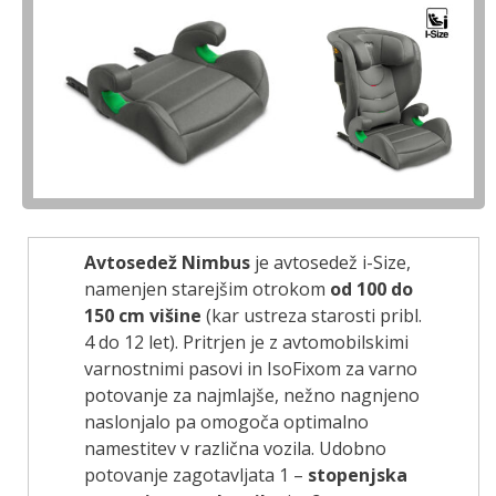
Avtosedež Nimbus
je avtosedež i-Size,
namenjen starejšim otrokom
od 100 do
150 cm višine
(kar ustreza starosti pribl.
4 do 12 let). Pritrjen je z avtomobilskimi
varnostnimi pasovi in ​​IsoFixom za varno
potovanje za najmlajše, nežno nagnjeno
naslonjalo pa omogoča optimalno
namestitev v različna vozila. Udobno
potovanje zagotavljata 1 –
stopenjska