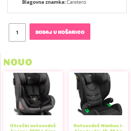
Blagovna znamka:
Caretero
DODAJ V KOŠARICO
NOVO
Otroški avtosedež
Avtosedež Nimbus i-
Securo 360° I-Size
Size Isofix 15-36 kg