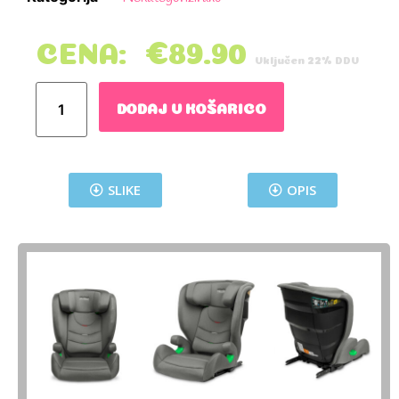
CENA:
€
89.90
Vključen 22% DDV
DODAJ V KOŠARICO
SLIKE
OPIS