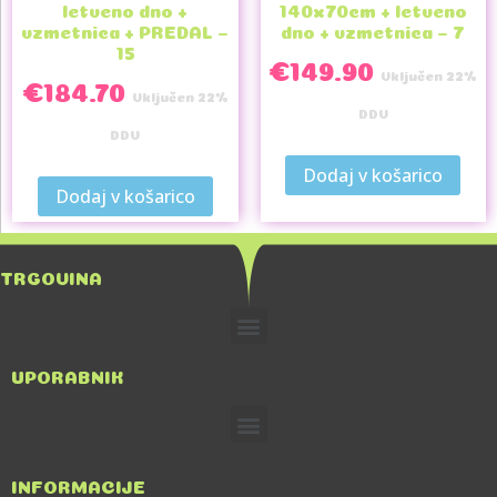
letveno dno +
140x70cm + letveno
vzmetnica + PREDAL –
dno + vzmetnica – 7
15
€
149.90
Vključen 22%
€
184.70
Vključen 22%
DDV
DDV
Dodaj v košarico
Dodaj v košarico
TRGOVINA
UPORABNIK
INFORMACIJE