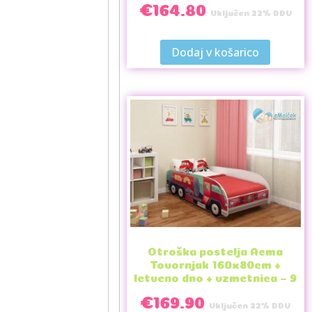
€
164.80
Vključen 22% DDV
Dodaj v košarico
Otroška postelja Acma
Tovornjak 160x80cm +
letveno dno + vzmetnica – 9
€
169.90
Vključen 22% DDV