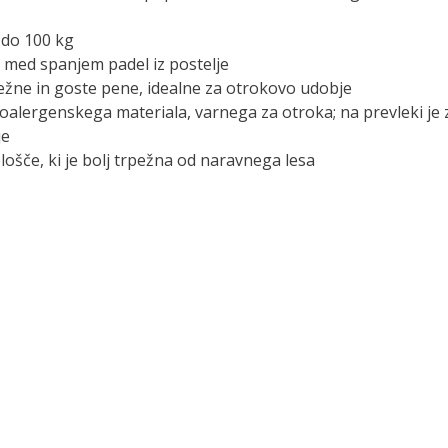
 do 100 kg
k med spanjem padel iz postelje
pežne in goste pene, idealne za otrokovo udobje
oalergenskega materiala, varnega za otroka; na prevleki je 
je
lošče, ki je bolj trpežna od naravnega lesa