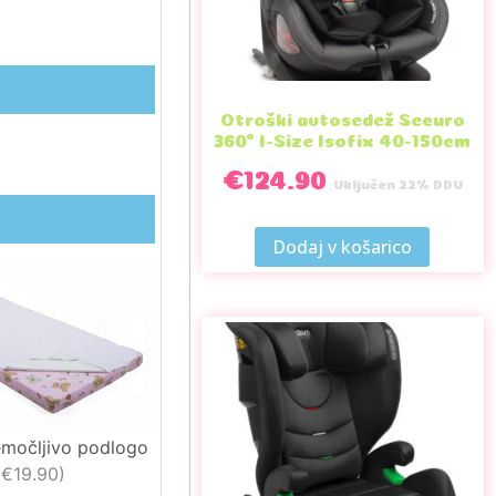
Otroški avtosedež Securo
360° I-Size Isofix 40-150cm
€
124.90
Vključen 22% DDV
Dodaj v košarico
emočljivo podlogo
€19.90
)