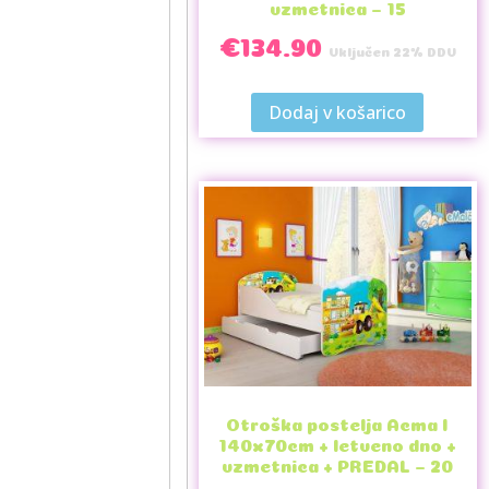
vzmetnica – 15
€
134.90
Vključen 22% DDV
Dodaj v košarico
Otroška postelja Acma I
140x70cm + letveno dno +
vzmetnica + PREDAL – 20