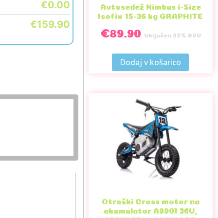
€0.00
Avtosedež Nimbus i-Size
Isofix 15-36 kg GRAPHITE
€159.90
€
89.90
Vključen 22% DDV
Dodaj v košarico
Otroški Cross motor na
akumulator A9901 36V,