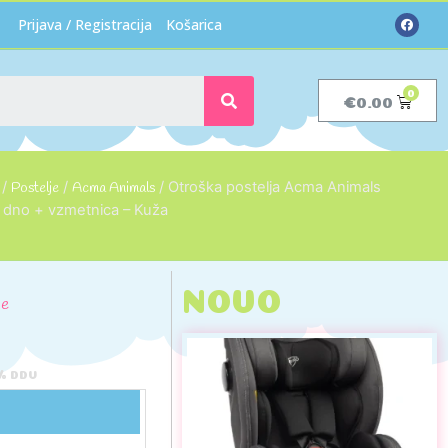
Prijava / Registracija
Košarica
€
0.00
/
Postelje
/
Acma Animals
/ Otroška postelja Acma Animals
 dno + vzmetnica – Kuža
NOVO
je
2% DDV