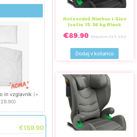
Avtosedež Nimbus i-Size
Isofix 15-36 kg Black
€
89.90
Vključen 22% DDV
Dodaj v košarico
o in vzglavnik
(
+
29.90
)
€159.90