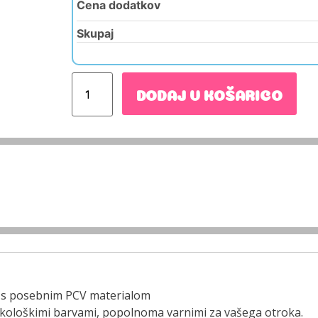
Cena dodatkov
Skupaj
DODAJ V KOŠARICO
iti s posebnim PCV materialom
 z ekološkimi barvami, popolnoma varnimi za vašega otroka.