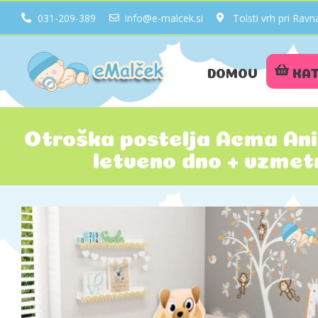
031-209-389
info@e-malcek.si
Tolsti vrh pri Ra
DOMOV
KA
Otroška postelja Acma An
letveno dno + vzmet