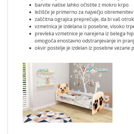
barvite natise lahko očistite z mokro krpo
ležišče je primerno za največjo obremenitev
zaščitna ograjica preprečuje, da bi vaš otro
vzmetnica je izdelana iz posebne, visoko tr
prevleka vzmetnice je narejena iz belega hip
omogoča enostavno odstranjevanje in pran
okvir postelje je izdelan iz posebne vezane p