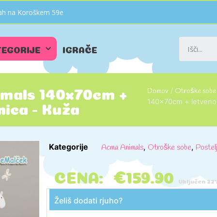
vnah na Koroškem 59e
TEGORIJE
IGRAČE
Domov
/
Otroške sobe
imals 140x70cm +
140x70cm + letveno
nica - Kuža
Kategorije
,
,
Acma Animals
Otroške sobe
Postel
CENA:
€
159.90
Vključen 2
Želiš dodati rjuho?