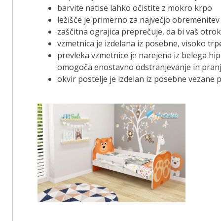
barvite natise lahko očistite z mokro krpo
ležišče je primerno za največjo obremenitev
zaščitna ograjica preprečuje, da bi vaš otro
vzmetnica je izdelana iz posebne, visoko tr
prevleka vzmetnice je narejena iz belega hip
omogoča enostavno odstranjevanje in pran
okvir postelje je izdelan iz posebne vezane p