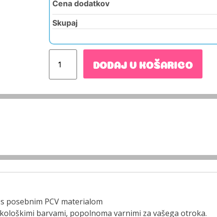
Cena dodatkov
Skupaj
DODAJ V KOŠARICO
iti s posebnim PCV materialom
 z ekološkimi barvami, popolnoma varnimi za vašega otroka.