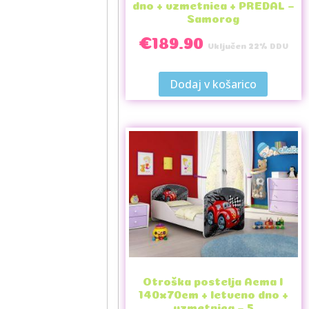
dno + vzmetnica + PREDAL –
Samorog
€
189.90
Vključen 22% DDV
Dodaj v košarico
Otroška postelja Acma I
140x70cm + letveno dno +
vzmetnica – 5