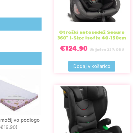
Otroški avtosedež Securo
360° I-Size Isofix 40-150cm
€
124.90
Vključen 22% DDV
Dodaj v košarico
emočljivo podlogo
€19.90
)