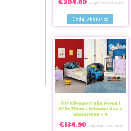
€
204.60
Vključen 22% DDV
Dodaj v košarico
Otroška postelja Acma I
140x70cm + letveno dno +
vzmetnica – 4
€
134.90
Vključen 22% DDV