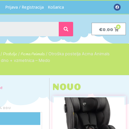
Prijava / Registracija
Košarica
€
0.00
/
Postelje
/
Acma Animals
/ Otroška postelja Acma Animals
 dno + vzmetnica – Medo
NOVO
je
2% DDV