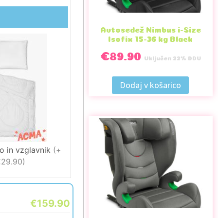
Avtosedež Nimbus i-Size
Isofix 15-36 kg Black
€
89.90
Vključen 22% DDV
Dodaj v košarico
o in vzglavnik
(
+
29.90
)
€159.90