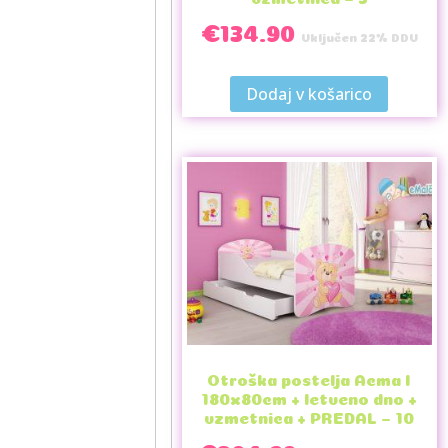
€
134.90
Vključen 22% DDV
Dodaj v košarico
Otroška postelja Acma I
180x80cm + letveno dno +
vzmetnica + PREDAL – 10