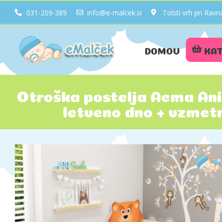
031-209-389
info@e-malcek.si
Tolsti vrh pri Ra
DOMOV
KA
Otroška postelja Acma An
letveno dno + vzmet