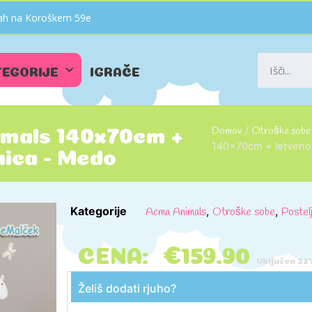
vnah na Koroškem 59e
TEGORIJE
IGRAČE
Domov
/
Otroške sobe
imals 140x70cm +
140x70cm + letveno
nica - Medo
Kategorije
,
,
Acma Animals
Otroške sobe
Postel
CENA:
€
159.90
Vključen 2
Želiš dodati rjuho?