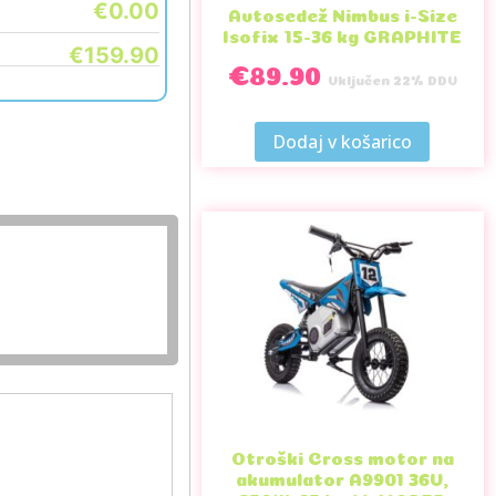
€0.00
Avtosedež Nimbus i-Size
Isofix 15-36 kg GRAPHITE
€159.90
€
89.90
Vključen 22% DDV
Dodaj v košarico
Otroški Cross motor na
akumulator A9901 36V,