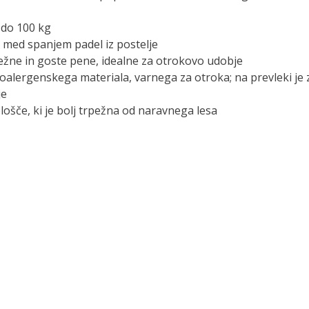
 do 100 kg
k med spanjem padel iz postelje
pežne in goste pene, idealne za otrokovo udobje
oalergenskega materiala, varnega za otroka; na prevleki je 
je
lošče, ki je bolj trpežna od naravnega lesa