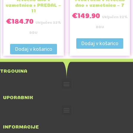
vzmetnica + PREDAL –
dno + vzmetnica – 7
11
€
149.90
Vključen 22%
€
184.70
Vključen 22%
DDV
DDV
Dodaj v košarico
Dodaj v košarico
TRGOVINA
UPORABNIK
INFORMACIJE