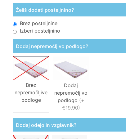
Želiš dodati posteljnino?
Brez posteljnine
Izberi posteljnino
Dodaj nepremočljivo podlogo?
Brez
Dodaj
nepremočljive
nepremočljivo
podloge
podlogo
(
+
€19.90
)
Dodaj odejo in vzglavnik?