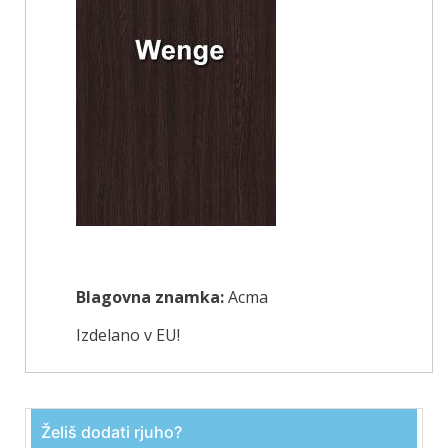
Blagovna znamka:
Acma
Izdelano v EU!
Želiš dodati rjuho?