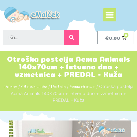
€
0.00
Otroška postelja Acma Animals
140x70cm + letveno dno +
vzmetnica + PREDAL - Kuža
Domov
/
Otroške sobe
/
Postelje
/
Acma Animals
/ Otroška postelja
Acma Animals 140x70cm + letveno dno + vzmetnica +
PREDAL – Kuža