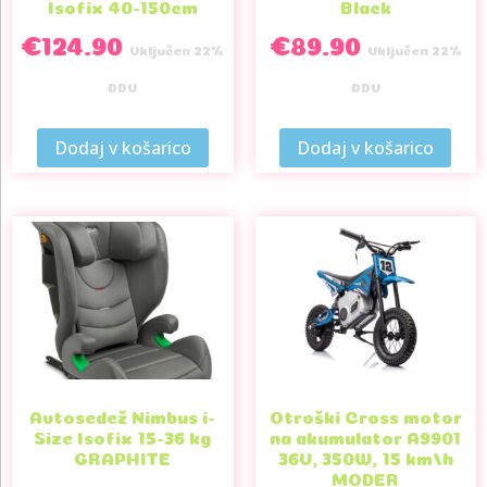
Isofix 40-150cm
Black
€
124.90
€
89.90
Vključen 22%
Vključen 22%
DDV
DDV
Dodaj v košarico
Dodaj v košarico
Avtosedež Nimbus i-
Otroški Cross motor
Size Isofix 15-36 kg
na akumulator A9901
GRAPHITE
36V, 350W, 15 km/h
MODER