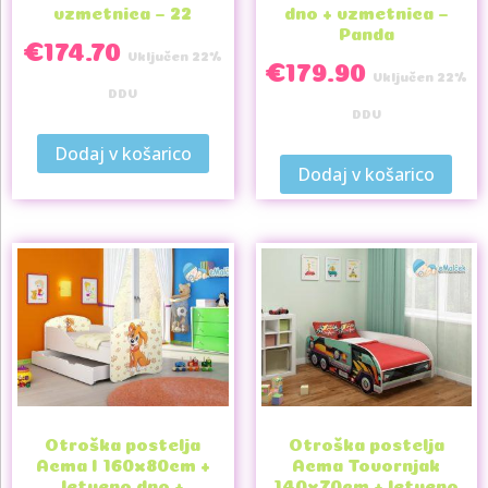
vzmetnica – 22
dno + vzmetnica –
Panda
€
174.70
Vključen 22%
€
179.90
Vključen 22%
DDV
DDV
Dodaj v košarico
Dodaj v košarico
Otroška postelja
Otroška postelja
Acma I 160x80cm +
Acma Tovornjak
letveno dno +
140x70cm + letveno