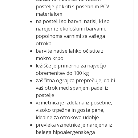
postelje pokriti s posebnim PCV
materialom
na postelji so barvni natisi, ki so
narejeni z ekološkimi barvami,
popolnoma varnimi za vašega
otroka.
barvite natise lahko očistite z
mokro krpo
ležišče je primerno za največjo
obremenitev do 100 kg
zaščitna ograjica preprečuje, da bi
vaš otrok med spanjem padel iz
postelje
vzmetnica je izdelana iz posebne,
visoko trpežne in goste pene,
idealne za otrokovo udobje
prevleka vzmetnice je narejena iz
belega hipoalergenskega