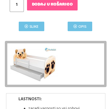
DODAJ V KOŠARICO
SLIKE
OPIS
LASTNOSTI:
zaradi varnosti so vsi robovi