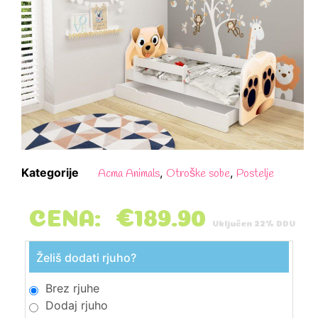
Kategorije
,
,
Acma Animals
Otroške sobe
Postelje
CENA:
€
189.90
Vključen 22% DDV
Želiš dodati rjuho?
Brez rjuhe
Dodaj rjuho