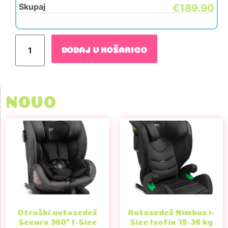
Skupaj
€189.90
DODAJ V KOŠARICO
NOVO
Otroški avtosedež
Avtosedež Nimbus i-
Securo 360° I-Size
Size Isofix 15-36 kg