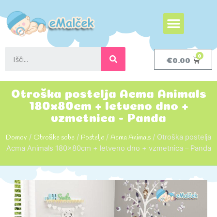
€
0.00
Otroška postelja Acma Animals
180x80cm + letveno dno +
vzmetnica - Panda
Domov
/
Otroške sobe
/
Postelje
/
Acma Animals
/ Otroška postelja
Acma Animals 180x80cm + letveno dno + vzmetnica – Panda