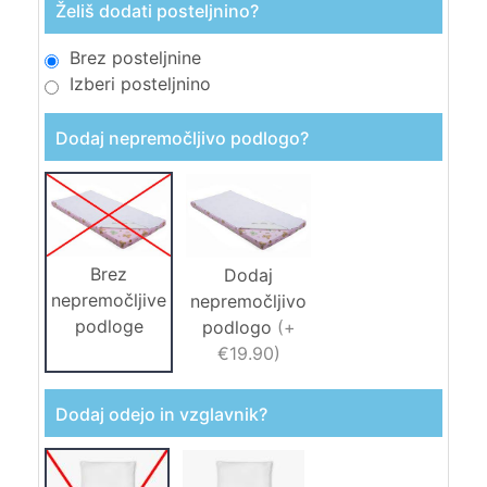
Želiš dodati posteljnino?
Brez posteljnine
Izberi posteljnino
Dodaj nepremočljivo podlogo?
Brez
Dodaj
nepremočljive
nepremočljivo
podloge
podlogo
(
+
€19.90
)
Dodaj odejo in vzglavnik?