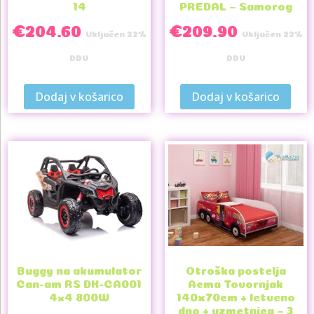
14
PREDAL – Samorog
€
204.60
€
209.90
Vključen 22%
Vključen 22%
DDV
DDV
Dodaj v košarico
Dodaj v košarico
Buggy na akumulator
Otroška postelja
Can-am RS DK-CA001
Acma Tovornjak
4×4 800W
140x70cm + letveno
dno + vzmetnica – 3