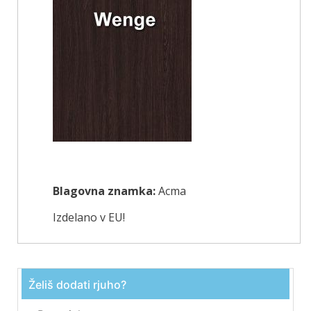
Blagovna znamka:
Acma
Izdelano v EU!
Želiš dodati rjuho?