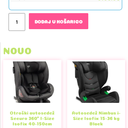
DODAJ V KOŠARICO
NOVO
Otroški avtosedež
Avtosedež Nimbus i-
Securo 360° I-Size
Size Isofix 15-36 kg
Isofix 40-150cm
Black