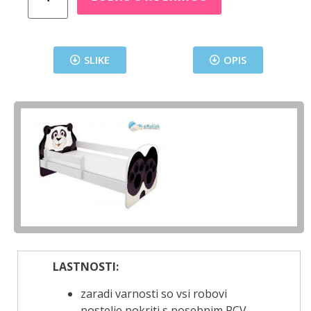
SLIKE
OPIS
LASTNOSTI:
zaradi varnosti so vsi robovi
postelje pokriti s posebnim PCV