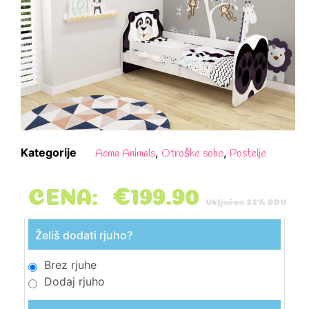
Kategorije
,
,
Acma Animals
Otroške sobe
Postelje
CENA:
€
199.90
Vključen 22% DDV
Želiš dodati rjuho?
Brez rjuhe
Dodaj rjuho