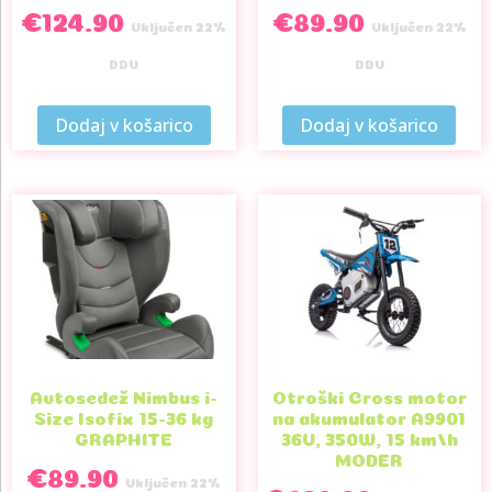
€
124.90
€
89.90
Vključen 22%
Vključen 22%
DDV
DDV
Dodaj v košarico
Dodaj v košarico
Avtosedež Nimbus i-
Otroški Cross motor
Size Isofix 15-36 kg
na akumulator A9901
GRAPHITE
36V, 350W, 15 km/h
MODER
€
89.90
Vključen 22%