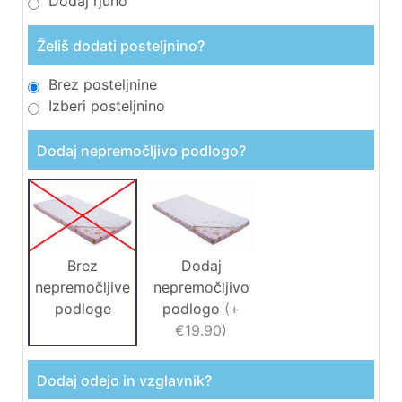
Dodaj rjuho
Želiš dodati posteljnino?
Brez posteljnine
Izberi posteljnino
Dodaj nepremočljivo podlogo?
Brez
Dodaj
nepremočljive
nepremočljivo
podloge
podlogo
(
+
€19.90
)
Dodaj odejo in vzglavnik?