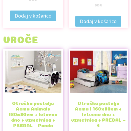
DDV
Dodaj v košarico
Dodaj v košarico
VROČE
Otroška postelja
Otroška postelja
Acma Animals
Acma I 160x80cm +
180x80cm + letveno
letveno dno +
dno + vzmetnica +
vzmetnica + PREDAL –
PREDAL – Panda
4