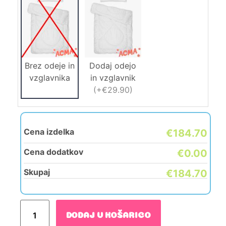
Brez odeje in
Dodaj odejo
vzglavnika
in vzglavnik
(
+€29.90
)
Cena izdelka
€184.70
Cena dodatkov
€0.00
Skupaj
€184.70
DODAJ V KOŠARICO