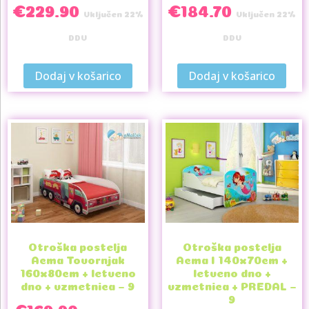
€
229.90
€
184.70
Vključen 22%
Vključen 22%
DDV
DDV
Dodaj v košarico
Dodaj v košarico
Otroška postelja
Otroška postelja
Acma Tovornjak
Acma I 140x70cm +
160x80cm + letveno
letveno dno +
dno + vzmetnica – 9
vzmetnica + PREDAL –
9
€
169.90