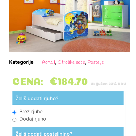
Kategorije
,
,
Acma I
Otroške sobe
Postelje
CENA:
€
184.70
Vključen 22% DDV
Želiš dodati rjuho?
Brez rjuhe
Dodaj rjuho
Želiš dodati posteljnino?