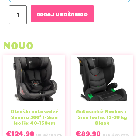
DODAJ V KOŠARICO
NOVO
Otroški avtosedež
Avtosedež Nimbus i-
Securo 360° I-Size
Size Isofix 15-36 kg
Isofix 40-150cm
Black
€
124.90
€
89.90
Vključen 22%
Vključen 22%