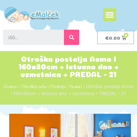
€
0.00
Otroška postelja Acma I
160x80cm + letveno dno +
vzmetnica + PREDAL - 21
Domov
/
Otroške sobe
/
Postelje
/
Acma I
/ Otroška postelja Acma
I 160x80cm + letveno dno + vzmetnica + PREDAL – 21