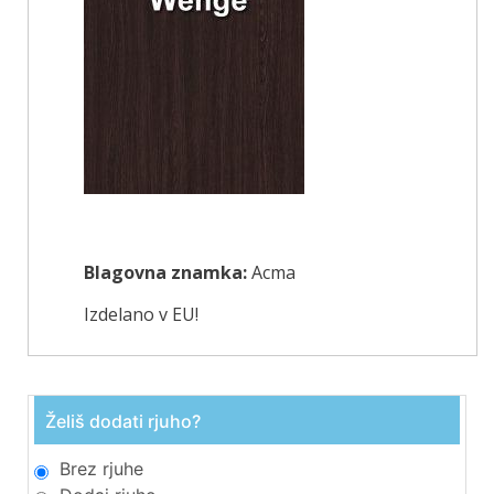
Blagovna znamka:
Acma
Izdelano v EU!
Želiš dodati rjuho?
Brez rjuhe