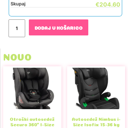
Skupaj
€204.60
DODAJ V KOŠARICO
NOVO
Otroški avtosedež
Avtosedež Nimbus i-
Securo 360° I-Size
Size Isofix 15-36 kg