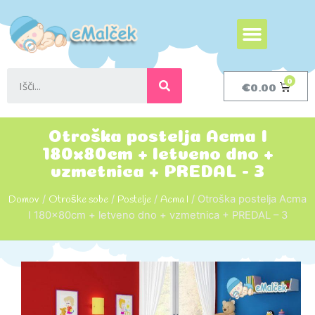
€
0.00
Otroška postelja Acma I
180x80cm + letveno dno +
vzmetnica + PREDAL - 3
Domov
/
Otroške sobe
/
Postelje
/
Acma I
/ Otroška postelja Acma
I 180x80cm + letveno dno + vzmetnica + PREDAL – 3