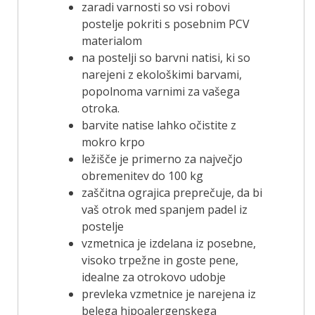
zaradi varnosti so vsi robovi
postelje pokriti s posebnim PCV
materialom
na postelji so barvni natisi, ki so
narejeni z ekološkimi barvami,
popolnoma varnimi za vašega
otroka.
barvite natise lahko očistite z
mokro krpo
ležišče je primerno za največjo
obremenitev do 100 kg
zaščitna ograjica preprečuje, da bi
vaš otrok med spanjem padel iz
postelje
vzmetnica je izdelana iz posebne,
visoko trpežne in goste pene,
idealne za otrokovo udobje
prevleka vzmetnice je narejena iz
belega hipoalergenskega