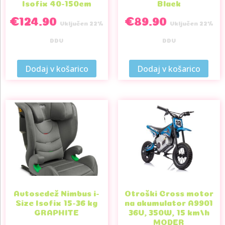
Isofix 40-150cm
Black
€
124.90
€
89.90
Vključen 22%
Vključen 22%
DDV
DDV
Dodaj v košarico
Dodaj v košarico
Avtosedež Nimbus i-
Otroški Cross motor
Size Isofix 15-36 kg
na akumulator A9901
GRAPHITE
36V, 350W, 15 km/h
MODER