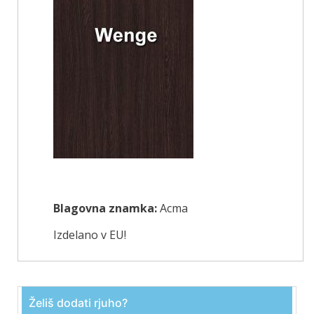
Blagovna znamka:
Acma
Izdelano v EU!
Želiš dodati rjuho?