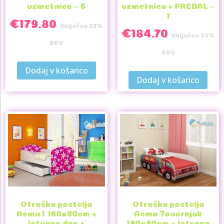
vzmetnica – 6
vzmetnica + PREDAL –
1
€
179.80
Vključen 22%
€
184.70
Vključen 22%
DDV
DDV
Dodaj v košarico
Dodaj v košarico
Otroška postelja
Otroška postelja
Acma I 160x80cm +
Acma Tovornjak
letveno dno +
180x80cm + letveno