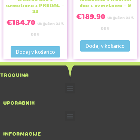
vzmetnica + PREDAL –
dno + vzmetnica – 9
23
€
189.90
Vključen 22%
€
184.70
Vključen 22%
DDV
DDV
Dodaj v košarico
Dodaj v košarico
TRGOVINA
UPORABNIK
INFORMACIJE