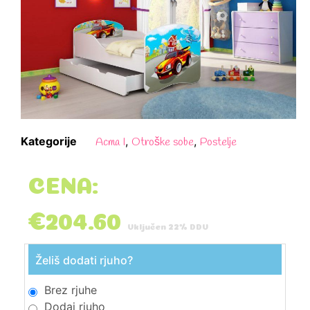
Kategorije
,
,
Acma I
Otroške sobe
Postelje
CENA:
€
204.60
Vključen 22% DDV
Želiš dodati rjuho?
Brez rjuhe
Dodaj rjuho