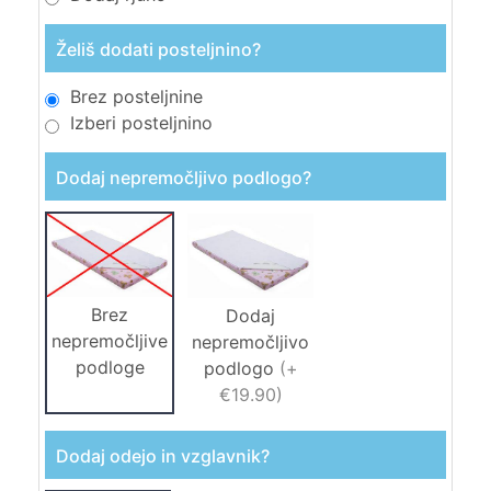
Želiš dodati posteljnino?
Brez posteljnine
Izberi posteljnino
Dodaj nepremočljivo podlogo?
Brez
Dodaj
nepremočljive
nepremočljivo
podloge
podlogo
(
+
€19.90
)
Dodaj odejo in vzglavnik?