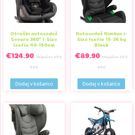
Otroški avtosedež
Avtosedež Nimbus i-
Securo 360° I-Size
Size Isofix 15-36 kg
Isofix 40-150cm
Black
€
124.90
€
89.90
Vključen 22%
Vključen 22%
DDV
DDV
Dodaj v košarico
Dodaj v košarico