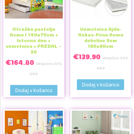
Otroška postelja
Vzmetnica Ajda-
Acma I 140x70cm +
Kokos-Pena Acma
letveno dno +
debeline 9cm
vzmetnica + PREDAL –
180x80cm
20
€
139.90
Vključen 22%
€
164.80
Vključen 22%
DDV
DDV
Dodaj v košarico
Dodaj v košarico