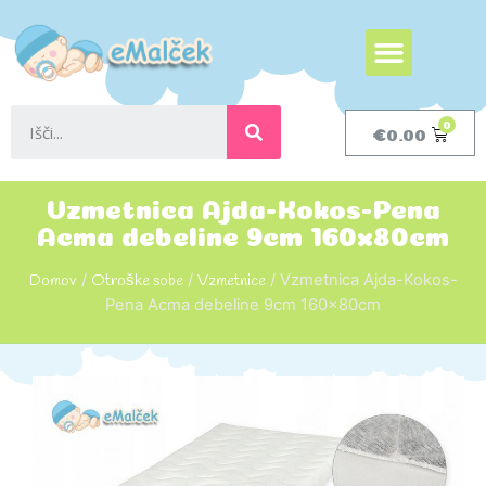
€
0.00
Vzmetnica Ajda-Kokos-Pena
Acma debeline 9cm 160x80cm
Domov
/
Otroške sobe
/
Vzmetnice
/ Vzmetnica Ajda-Kokos-
Pena Acma debeline 9cm 160x80cm