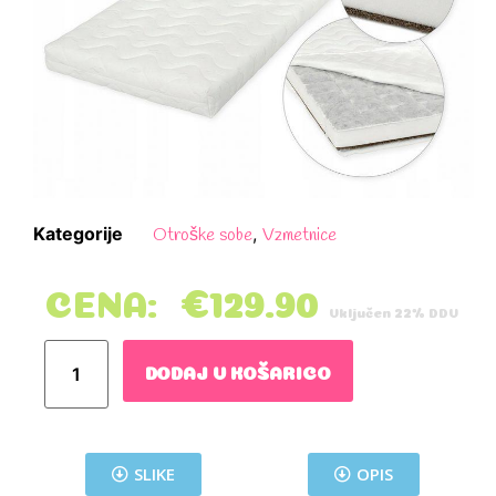
Kategorije
,
Otroške sobe
Vzmetnice
CENA:
€
129.90
Vključen 22% DDV
DODAJ V KOŠARICO
SLIKE
OPIS