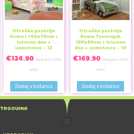
Otroška postelja
Otroška postelja
Acma I 140x70cm +
Acma Tovornjak
letveno dno +
160x80cm + letveno
vzmetnica – 12
dno + vzmetnica – 10
€
134.90
€
169.90
Vključen 22%
Vključen 22%
DDV
DDV
Dodaj v košarico
Dodaj v košarico
TRGOVINA