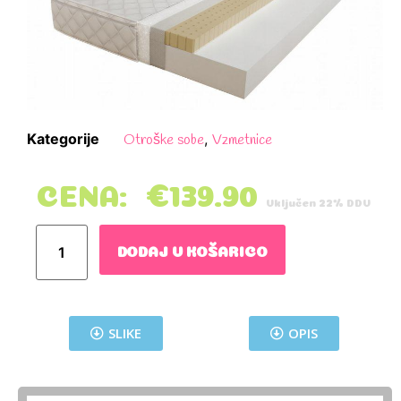
Kategorije
,
Otroške sobe
Vzmetnice
CENA:
€
139.90
Vključen 22% DDV
DODAJ V KOŠARICO
SLIKE
OPIS