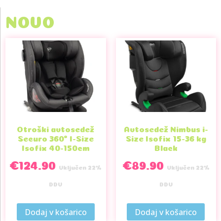
NOVO
Otroški avtosedež
Avtosedež Nimbus i-
Securo 360° I-Size
Size Isofix 15-36 kg
Isofix 40-150cm
Black
€
124.90
€
89.90
Vključen 22%
Vključen 22%
DDV
DDV
Dodaj v košarico
Dodaj v košarico