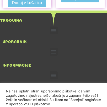
Dodaj v košarico
TRGOVINA
UPORABNIK
INFORMACIJE
Na naši spletni strani uporabljamo piškotke, da vam
zagotovimo najustreznejšo izkušnjo z zapomnitvijo vaših
TRGOVINA IN POSREDNIŠTVO, Tatjana Kričej S.P.
želja in večkratnimi obiski. S klikom na “Sprejmi” soglašate
z uporabo VSEH piškotkov.