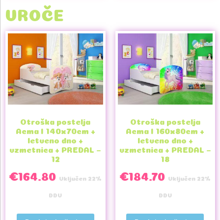
VROČE
Otroška postelja
Otroška postelja
Acma I 140x70cm +
Acma I 160x80cm +
letveno dno +
letveno dno +
vzmetnica + PREDAL –
vzmetnica + PREDAL –
12
18
€
164.80
€
184.70
Vključen 22%
Vključen 22%
DDV
DDV