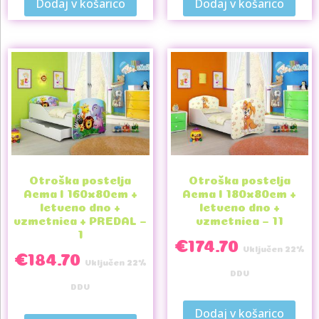
Dodaj v košarico
Dodaj v košarico
Otroška postelja
Otroška postelja
Acma I 160x80cm +
Acma I 180x80cm +
letveno dno +
letveno dno +
vzmetnica + PREDAL –
vzmetnica – 11
1
€
174.70
Vključen 22%
€
184.70
Vključen 22%
DDV
DDV
Dodaj v košarico