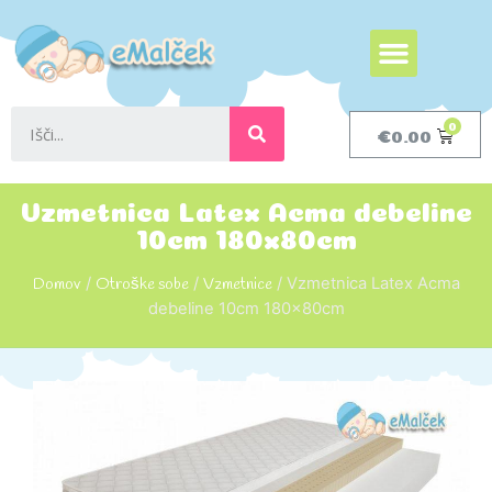
€
0.00
Vzmetnica Latex Acma debeline
10cm 180x80cm
Domov
/
Otroške sobe
/
Vzmetnice
/ Vzmetnica Latex Acma
debeline 10cm 180x80cm